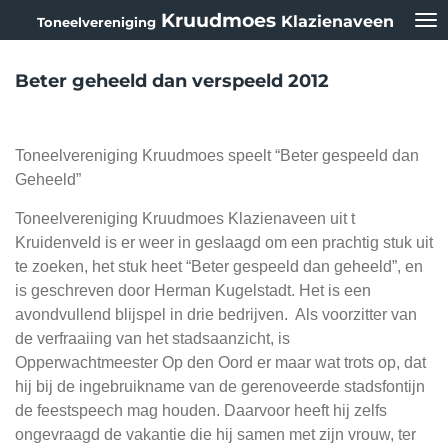
Kruudmoes
Klazienaveen
Ga
Toneelvereniging
direct
naar
Beter geheeld dan verspeeld 2012
de
hoofdinhoud
Toneelvereniging Kruudmoes speelt “Beter gespeeld dan
Geheeld”
Toneelvereniging Kruudmoes Klazienaveen uit t
Kruidenveld is er weer in geslaagd om een prachtig stuk uit
te zoeken, het stuk heet “Beter gespeeld dan geheeld”, en
is geschreven door Herman Kugelstadt. Het is een
avondvullend blijspel in drie bedrijven. Als voorzitter van
de verfraaiing van het stadsaanzicht, is
Opperwachtmeester Op den Oord er maar wat trots op, dat
hij bij de ingebruikname van de gerenoveerde stadsfontijn
de feestspeech mag houden. Daarvoor heeft hij zelfs
ongevraagd de vakantie die hij samen met zijn vrouw, ter